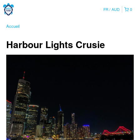
FR
AUD
0
Accueil
Harbour Lights Crusie