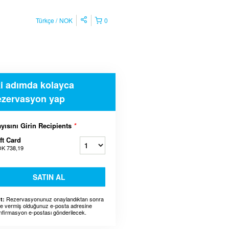
Türkçe
NOK
0
ki adımda kolayca
ezervasyon yap
yısını Girin Recipients
*
ft Card
K 738,19
SATIN AL
Rezervasyonunuz onaylandıktan sonra
t:
ze vermiş olduğunuz e-posta adresine
nfirmasyon e-postası gönderilecek.