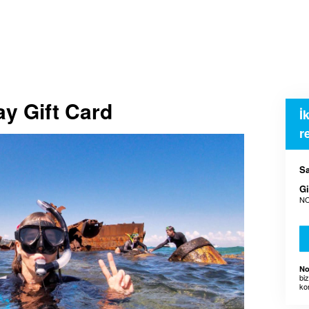
ay Gift Card
İ
r
Sa
Gi
NO
No
bi
ko